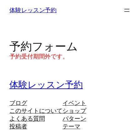
内
体験レッスン予約
容
を
ス
キ
予約フォーム
ッ
プ
予約受付期間外です。
体験レッスン予約
ブログ
イベント
このサイトについて
ショップ
よくある質問
パターン
投稿者
テーマ