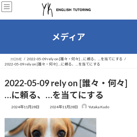
コ
ナ
ン
ビ
テ
ゲ
ン
ー
ツ
シ
へ
ョ
メディア
ス
ン
キ
に
ッ
移
プ
動
HOME
2022-05-09 rely on [誰々・何々] …に頼る、…を当てにする
2022-05-09 rely on [誰々・何々] …に頼る、…を当てにする
2022-05-09 rely on [誰々・何々]
…に頼る、…を当てにする
最
2024年11月28日
2024年11月28日
Yutaka Kudo
終
更
新
日
時