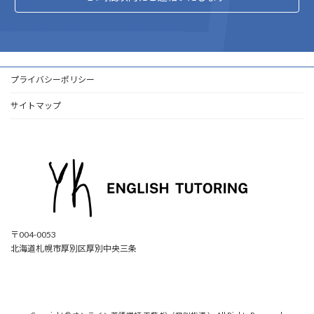
プライバシーポリシー
サイトマップ
〒004-0053
北海道札幌市厚別区厚別中央三条
ア
ア
ア
ア
イ
イ
イ
イ
コ
コ
コ
コ
ン
ン
ン
ン
リ
リ
リ
リ
ン
ン
ン
ン
ク
ク
ク
ク