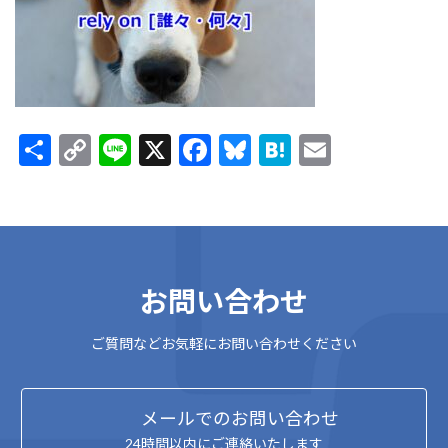
:
共
C
Li
X
F
Bl
H
E
有
o
n
ac
u
at
m
p
e
e
es
e
ai
y
b
ky
n
l
Li
o
a
お問い合わせ
n
o
k
k
ご質問などお気軽にお問い合わせください
メールでのお問い合わせ
24時間以内にご連絡いたします