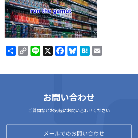
時
:
共
C
Li
X
F
Bl
H
E
有
o
n
ac
u
at
m
p
e
e
es
e
ai
y
b
ky
n
l
Li
o
a
お問い合わせ
n
o
k
k
ご質問などお気軽にお問い合わせください
メールでのお問い合わせ