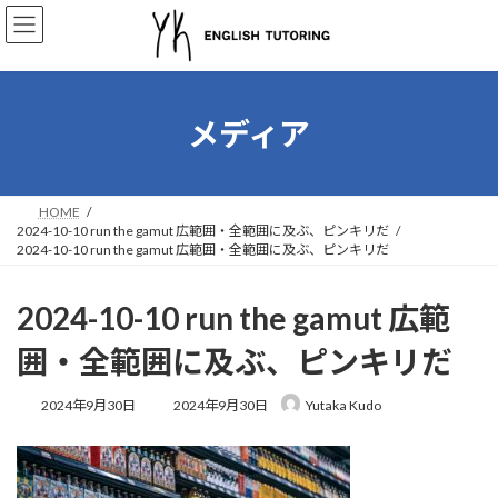
コ
ナ
ン
ビ
テ
ゲ
ン
ー
ツ
シ
へ
ョ
メディア
ス
ン
キ
に
ッ
移
プ
動
HOME
2024-10-10 run the gamut 広範囲・全範囲に及ぶ、ピンキリだ
2024-10-10 run the gamut 広範囲・全範囲に及ぶ、ピンキリだ
2024-10-10 run the gamut 広範
囲・全範囲に及ぶ、ピンキリだ
最
2024年9月30日
2024年9月30日
Yutaka Kudo
終
更
新
日