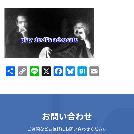
終
更
新
日
時
:
共
C
Li
X
F
Bl
H
E
有
o
n
ac
u
at
m
p
e
e
es
e
ai
y
b
ky
n
l
Li
o
a
お問い合わせ
n
o
k
k
ご質問などお気軽にお問い合わせください