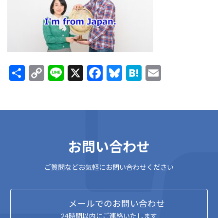
:
共
C
Li
X
F
Bl
H
E
有
o
n
ac
u
at
m
p
e
e
es
e
ai
y
b
ky
n
l
Li
o
a
お問い合わせ
n
o
k
k
ご質問などお気軽にお問い合わせください
メールでのお問い合わせ
24時間以内にご連絡いたします