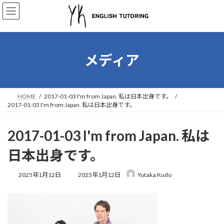
コ
ナ
ン
ビ
テ
ゲ
ン
ー
ツ
シ
へ
ョ
メディア
ス
ン
キ
に
ッ
移
プ
動
HOME
2017-01-03 I'm from Japan. 私は日本出身です。
2017-01-03 I'm from Japan. 私は日本出身です。
2017-01-03 I'm from Japan. 私は
日本出身です。
最
2025年1月12日
2025年1月12日
Yutaka Kudo
終
更
新
日
時