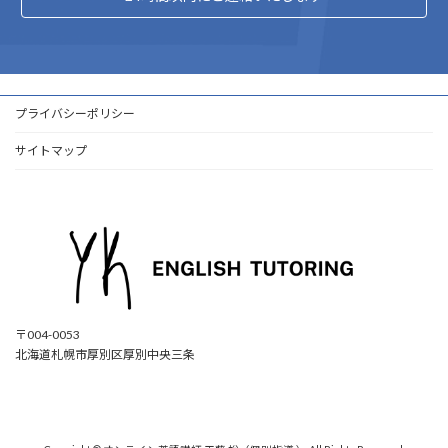
プライバシーポリシー
サイトマップ
〒004-0053
北海道札幌市厚別区厚別中央三条
ア
ア
ア
ア
イ
イ
イ
イ
コ
コ
コ
コ
ン
ン
ン
ン
リ
リ
リ
リ
ン
ン
ン
ン
ク
ク
ク
ク