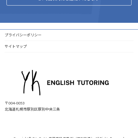
プライバシーポリシー
サイトマップ
〒004-0053
北海道札幌市厚別区厚別中央三条
ア
ア
ア
ア
イ
イ
イ
イ
コ
コ
コ
コ
ン
ン
ン
ン
リ
リ
リ
リ
ン
ン
ン
ン
ク
ク
ク
ク