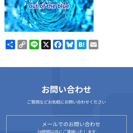
:
共
C
Li
X
F
Bl
H
E
有
o
n
ac
u
at
m
p
e
e
es
e
ai
y
b
ky
n
l
Li
o
a
お問い合わせ
n
o
k
k
ご質問などお気軽にお問い合わせください
メールでのお問い合わせ
24時間以内にご連絡いたします