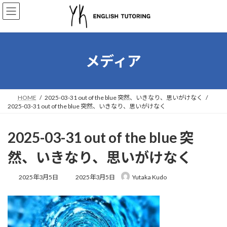
コ
ナ
ン
ビ
テ
ゲ
ン
ー
ツ
シ
へ
ョ
メディア
ス
ン
キ
に
ッ
移
プ
動
HOME
2025-03-31 out of the blue 突然、いきなり、思いがけなく
2025-03-31 out of the blue 突然、いきなり、思いがけなく
2025-03-31 out of the blue 突
然、いきなり、思いがけなく
最
2025年3月5日
2025年3月5日
Yutaka Kudo
終
更
新
日
時