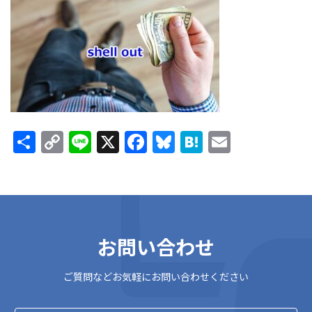
新
日
時
:
共
C
Li
X
F
Bl
H
E
有
o
n
ac
u
at
m
p
e
e
es
e
ai
y
b
ky
n
l
Li
o
a
お問い合わせ
n
o
k
k
ご質問などお気軽にお問い合わせください