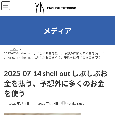
コ
ナ
ン
ビ
テ
ゲ
ン
ー
ツ
シ
へ
ョ
メディア
ス
ン
キ
に
ッ
移
プ
動
HOME
2025-07-14 shell out しぶしぶお金を払う、予想外に多くのお金を使う
2025-07-14 shell out しぶしぶお金を払う、予想外に多くのお金を使う
2025-07-14 shell out しぶしぶお
金を払う、予想外に多くのお金
を使う
最
2025年7月7日
2025年7月7日
Yutaka Kudo
終
更