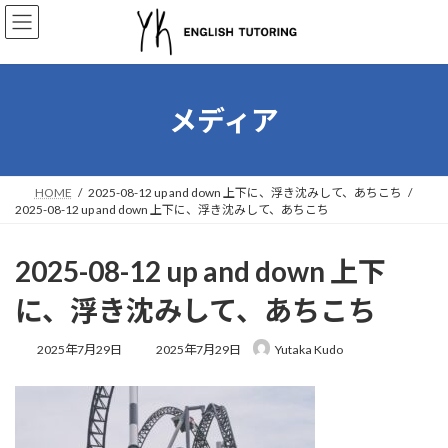
コ
ナ
ン
ビ
テ
ゲ
ン
ー
ツ
シ
へ
ョ
メディア
ス
ン
キ
に
ッ
移
プ
動
HOME
2025-08-12 up and down 上下に、浮き沈みして、あちこち
2025-08-12 up and down 上下に、浮き沈みして、あちこち
2025-08-12 up and down 上下
に、浮き沈みして、あちこち
最
2025年7月29日
2025年7月29日
Yutaka Kudo
終
更
新
日
時