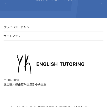
プライバシーポリシー
サイトマップ
〒004-0053
北海道札幌市厚別区厚別中央三条
ア
ア
ア
ア
イ
イ
イ
イ
コ
コ
コ
コ
ン
ン
ン
ン
リ
リ
リ
リ
ン
ン
ン
ン
ク
ク
ク
ク