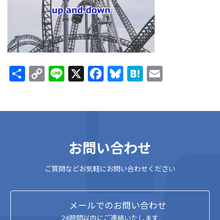
:
共
C
Li
X
F
Bl
H
E
有
o
n
ac
u
at
m
p
e
e
es
e
ai
y
b
ky
n
l
Li
o
a
お問い合わせ
n
o
k
k
ご質問などお気軽にお問い合わせください
メールでのお問い合わせ
24時間以内にご連絡いたします