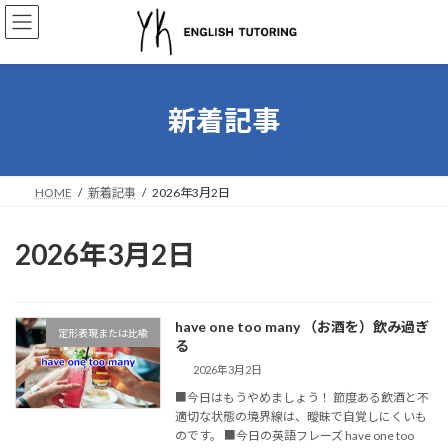
コ
ナ
ン
ビ
テ
ゲ
ン
ー
ツ
シ
へ
ョ
新着記事
ス
ン
キ
に
ッ
移
プ
動
HOME
新着記事
2026年3月2日
2026年3月2日
have one too many （お酒を）飲み過ぎ
定形表現または比喩
る
2026年3月2日
■今日はもうやめましょう！ 節度ある飲酒と不
適切な状態の境界線は、曖昧で自覚しにくいも
のです。 ■今日の英語フレーズ have one too