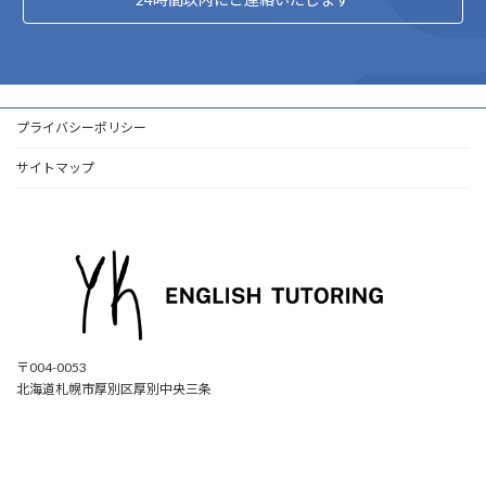
プライバシーポリシー
サイトマップ
〒004-0053
北海道札幌市厚別区厚別中央三条
ア
ア
ア
ア
イ
イ
イ
イ
コ
コ
コ
コ
ン
ン
ン
ン
リ
リ
リ
リ
ン
ン
ン
ン