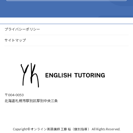
プライバシーポリシー
サイトマップ
〒004-0053
北海道札幌市厚別区厚別中央三条
ア
ア
ア
ア
イ
イ
イ
イ
コ
コ
コ
コ
ン
ン
ン
ン
リ
リ
リ
リ
ン
ン
ン
ン
ク
ク
ク
ク
Copyright © オンライン英語講師 工藤 裕（個別指導 ） All Rights Reserved.