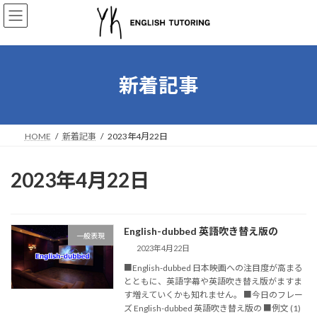
コ
ナ
ン
ビ
テ
ゲ
ン
ー
ツ
シ
へ
ョ
新着記事
ス
ン
キ
に
ッ
移
プ
動
HOME
新着記事
2023年4月22日
2023年4月22日
English-dubbed 英語吹き替え版の
一般表現
2023年4月22日
■English-dubbed 日本映画への注目度が高まる
とともに、英語字幕や英語吹き替え版がますま
す増えていくかも知れません。 ■今日のフレー
ズ English-dubbed 英語吹き替え版の ■例文 (1)