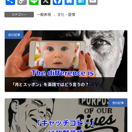
共
C
Li
X
F
Bl
H
E
有
o
n
ac
u
at
m
一般表現
、
文化・習慣
カテゴリー
p
e
e
es
e
ai
y
b
ky
n
l
Li
o
a
前の記事
n
o
k
k
「月とスッポン」を英語ではどう言うの？
2019年12月9日
次の記事