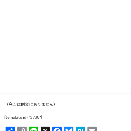
Catch a tiger by the toe.
(キャッチャ タイガー バイ ザ トウ)
If he hollers, let him go.
(イフ ヒー ホラーズ レッヒム ゴウ)
Eenie, meenie, minie, moe.
(イーニー ミーニー マイニー モウ)
が基本です（
地域によって変化形
があるようです）。
中間部分は「トラのつま先をつかまえろ、そいつが吠えたら離し
たれ」という感じで、深い意味はありません。
Examples (例文)
（今回は例文はありません）
[template id="3738"]