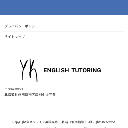
プライバシーポリシー
サイトマップ
〒004-0053
北海道札幌市厚別区厚別中央三条
ア
ア
ア
ア
イ
イ
イ
イ
コ
コ
コ
コ
ン
ン
ン
ン
リ
リ
リ
リ
ン
ン
ン
ン
ク
ク
ク
ク
Copyright © オンライン英語講師 工藤 裕（個別指導 ） All Rights Reserved.