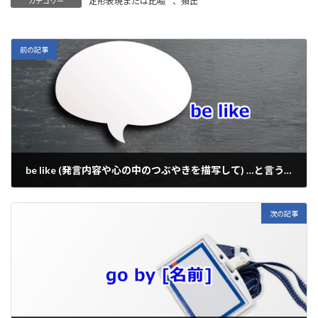
定形表現または比喩
、
頻出
カテゴリー
p
e
e
es
e
ai
y
b
ky
n
l
Li
o
a
前の記事
n
o
k
k
be like (発言内容や心の中のつぶやきを描写して) …と言う・思う
2025年9月4日
次の記事