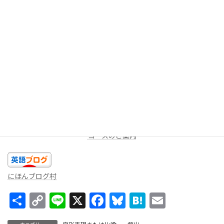
今回は以上です。今日のあなたの精一杯の英語を話しましょ
う！！
★LINEミニレッスン（
無料
配信を受け取る）
週に一度、一問だけ出題します。答えを返信してみよう！コメン
トをお返しします。
コースのご案内
にほんブログ村
共
C
Li
X
F
Bl
H
E
有
o
n
ac
u
at
m