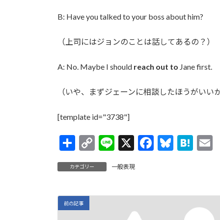
B: Have you talked to your boss about him?
（上司にはジョンのことは話してあるの？）
A: No. Maybe I should
reach out to
Jane first.
（いや、まずジェーンに相談したほうがいい
[template id="3738"]
共
C
Li
X
F
Bl
H
有
o
n
ac
u
at
一般表現
カテゴリー
p
e
e
es
e
a
y
b
ky
n
l
Li
o
a
前の記事