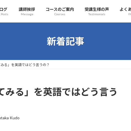
ログ
講師挨拶
コースのご案内
受講生様の声
よく
 Posts
Message
Courses
Testimonials
F
新着記事
てみる」を英語ではどう言うの？
てみる」を英語ではどう言う
utaka Kudo