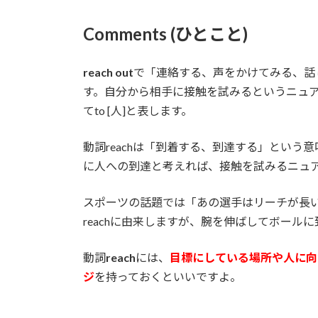
Comments (ひとこと)
reach out
で「連絡する、声をかけてみる、話
す。自分から相手に接触を試みるというニュア
てto [人]と表します。
動詞reachは「到着する、到達する」とい
に人への到達と考えれば、接触を試みるニュ
スポーツの話題では「あの選手はリーチが長
reachに由来しますが、腕を伸ばしてボール
動詞
reach
には、
目標にしている場所や人に向
ジ
を持っておくといいですよ。