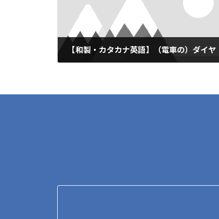
n
o
k
k
【和製・カタカナ英語】（電車の）ダイヤ
2019年10月23日