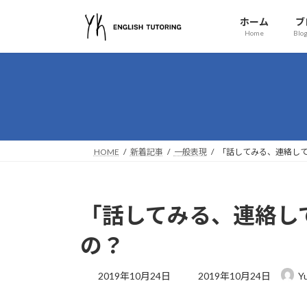
コ
ナ
ホーム
ブ
ン
ビ
Home
Blog
テ
ゲ
ン
ー
ツ
シ
へ
ョ
ス
ン
キ
に
ッ
移
HOME
新着記事
一般表現
「話してみる、連絡し
プ
動
「話してみる、連絡し
の？
最
2019年10月24日
2019年10月24日
Y
終
更