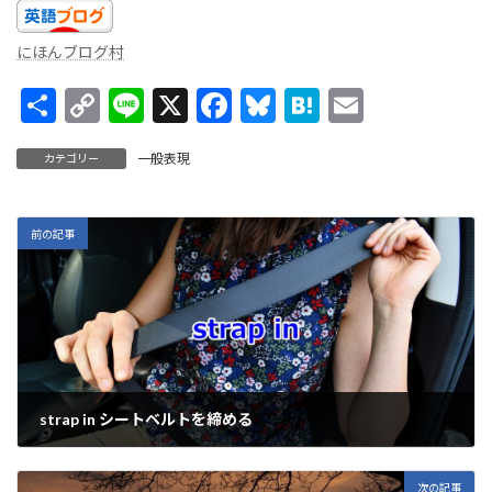
にほんブログ村
共
C
Li
X
F
Bl
H
E
有
o
n
ac
u
at
m
一般表現
カテゴリー
p
e
e
es
e
ai
y
b
ky
n
l
Li
o
a
前の記事
n
o
k
k
strap in シートベルトを締める
2023年3月8日
次の記事