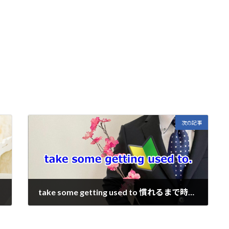
E
m
i
次の記事
take some getting used to 慣れるまで時間が必要
2024年3月19日