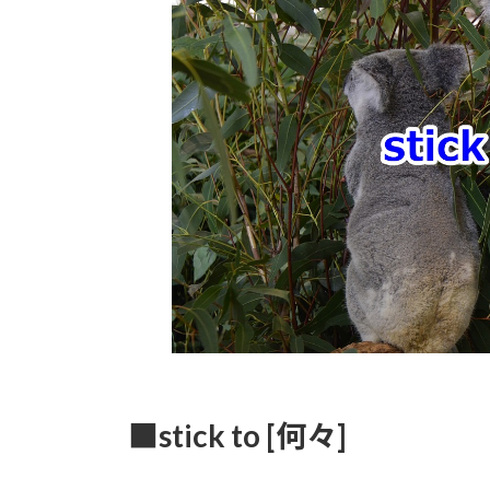
時
:
■stick to [何々]