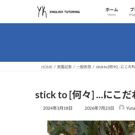
コ
ナ
ホーム
ブ
ン
ビ
Home
Blog
テ
ゲ
ン
ー
ツ
シ
へ
ョ
ス
ン
キ
に
ッ
移
HOME
新着記事
一般表現
stick to [何々] …
プ
動
stick to [何々] …
最
2024年3月18日
2026年7月23日
Yuta
終
更
新
日