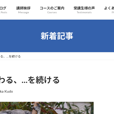
ログ
講師挨拶
コースのご案内
受講生様の声
よく
 Posts
Message
Courses
Testimonials
F
新着記事
にこだわる、…を続ける
にこだわる、…を続ける
ka Kudo