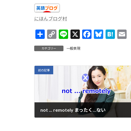
にほんブログ村
共
C
Li
X
F
Bl
H
有
o
n
ac
u
at
一般表現
カテゴリー
p
e
e
es
e
a
y
b
ky
n
l
Li
o
a
前の記事
n
o
k
k
not ... remotely まったく…ない
2024年3月15日