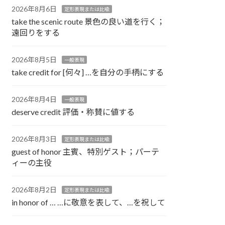
2026年8月6日
定形表現または比喩
take the scenic route 景色の良い道を行く；
遠回りをする
2026年8月5日
一般表現
take credit for [何々] …を自分の手柄にする
2026年8月4日
一般表現
deserve credit 評価・称賛に値する
2026年8月3日
定形表現または比喩
guest of honor 主賓、特別ゲスト；パーテ
ィーの主役
2026年8月2日
定形表現または比喩
in honor of … …に敬意を表して、…を祝して