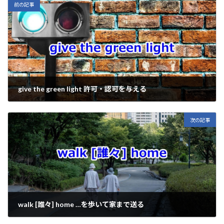
Li
o
a
前の記事
n
o
k
k
give the green light 許可・認可を与える
2025年4月17日
次の記事
walk [誰々] home …を歩いて家まで送る
2025年4月21日