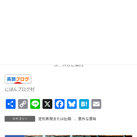
今回は以上です。今日のあなたの精一杯の英語を話しましょ
う！！
★LINEミニレッスン（
無料
配信を受け取る）
週に一度、一問だけ出題します。答えを返信してみよう！コメン
トをお返しします。
コースのご案内
にほんブログ村
共
C
Li
X
F
Bl
H
E
有
o
n
ac
u
at
m
定形表現または比喩
、
意外な意味
カテゴリー
p
e
e
es
e
ai
y
b
ky
n
l